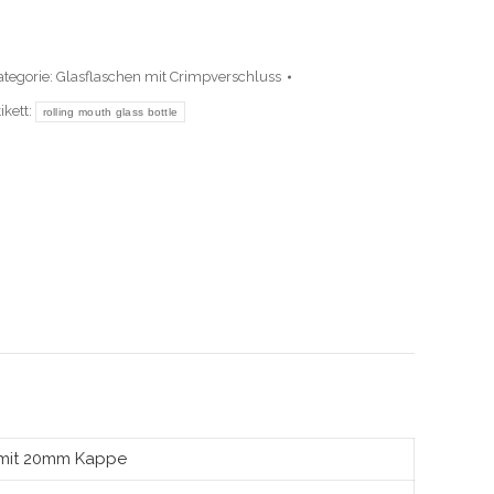
ategorie:
Glasflaschen mit Crimpverschluss
ikett:
rolling mouth glass bottle
 mit 20mm Kappe