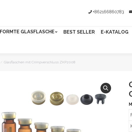
+862166860783
FORMTE GLASFLASCHE
BEST SELLER
E-KATALOG
Glasflaschen mit Crimpverschluss ZKP2008
M