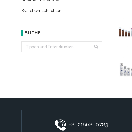
Branchennachrichten
SUCHE
Search:
+862166860783