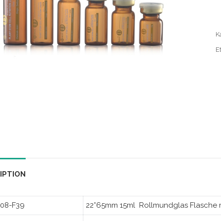
K
Et
IPTION
08-F39
22*65mm 15ml Rollmundglas Flasche