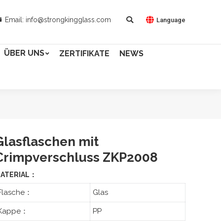
Email: info@strongkingglass.com
Language
ÜBER UNS
ZERTIFIKATE
NEWS
Glasflaschen mit
Crimpverschluss ZKP2008
ATERIAL：
Flasche：
Glas
Kappe：
PP