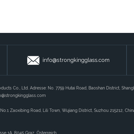
info@strongkingglass.com
ducts Co., Ltd. Adresse: No. 7759 Hutai Road, Baoshan District, Shan
fo@strongkingglass.com
 No.1 Zaoxibing Road, Lili Town, Wujiang District, Suzhou 215212, Chin
sse 1A, 8045 Graz, Österreich