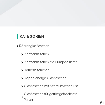
KATEGORIEN
Röhrenglasflaschen
Pipettenflaschen
Pipettenflaschen mit Pumpdosierer
Rollerfläschchen
Doppelendige Glasflaschen
Glasflaschen mit Schraubverschluss
Glasflaschen für gefriergetrocknete
Pulver
Ai