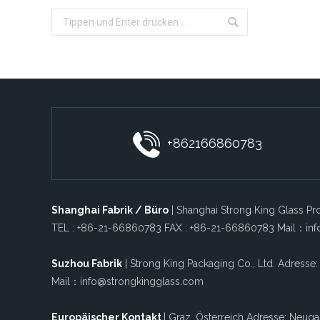
Search:
+862166860783
Shanghai Fabrik / Büro
| Shanghai Strong King Glass Pro
TEL : +86-21-66860783 FAX : +86-21-66860783 Mail：in
Suzhou Fabrik
| Strong King Packaging Co., Ltd. Adresse:
Mail：info@strongkingglass.com
Europäischer Kontakt
| Graz, Österreich Adresse: Neuga