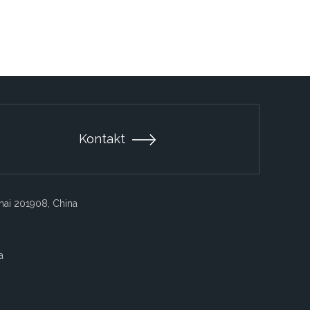
Kontakt
ghai 201908, China
a