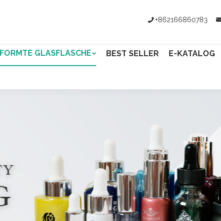
+862166860783
FORMTE GLASFLASCHE
BEST SELLER
E-KATALOG