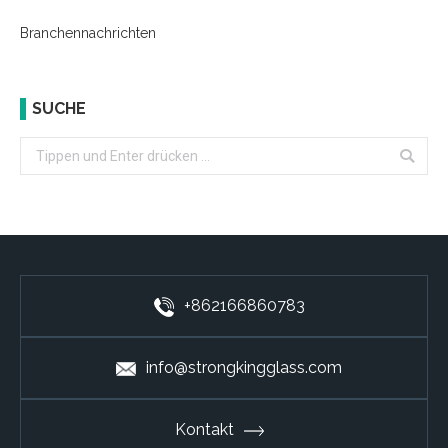
Branchennachrichten
SUCHE
Search:
+862166860783
info@strongkingglass.com
Kontakt