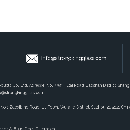
info@strongkingglass.com
ducts Co., Ltd. Adresse: No. 7759 Hutai Road, Baoshan District, Shan
fo@strongkingglass.com
 No.1 Zaoxibing Road, Lili Town, Wujiang District, Suzhou 215212, Chin
sse 1A, 8045 Graz, Österreich