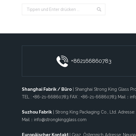
Search:
+862166860783
Shanghai Fabrik / Büro
| Shanghai Strong King Glass Pro
TEL : +86-21-66860783 FAX : +86-21-66860783 Mail：in
Suzhou Fabrik
| Strong King Packaging Co., Ltd. Adresse:
Mail：info@strongkingglass.com
Europäischer Kontakt
| Graz, Österreich Adresse: Neuga