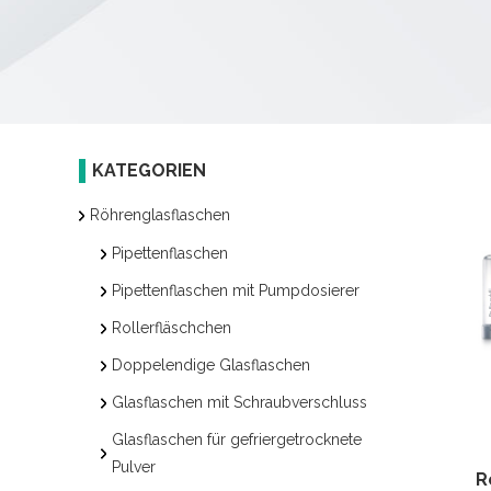
KATEGORIEN
Röhrenglasflaschen
Pipettenflaschen
Pipettenflaschen mit Pumpdosierer
Rollerfläschchen
Doppelendige Glasflaschen
Glasflaschen mit Schraubverschluss
Glasflaschen für gefriergetrocknete
Pulver
R