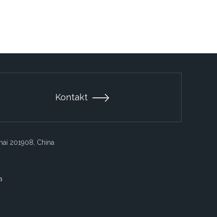
Kontakt
ghai 201908, China
a