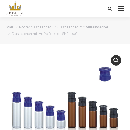
Search:
Start
Röhrenglasflaschen
Glasflaschen mit Aufreißdeckel
Glasflaschen mit Aufreißdeckel SKP2006