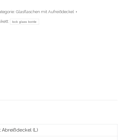
ategorie:
Glasflaschen mit Aufreißdeckel
ikett:
lock glass bottle
 Abreißdeckel (L)