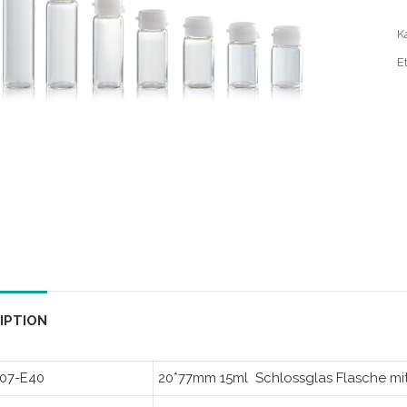
K
Et
IPTION
07-E40
20*77mm 15ml Schlossglas Flasche mit