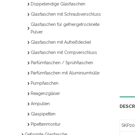
Doppelendige Glasflaschen
Glasflaschen mit Schraubverschluss
Glasflaschen für gefriergetrocknete
Pulver
Glasflaschen mit Aufreißdeckel
Glasflaschen mit Crimpverschluss
Parfümflaschen / Sprühflaschen
Parfümflaschen mit Aluminiumhülle
Pumpflaschen
Reagenzgläser
Ampullen
DESCR
Glaspipetten
Pipettenmontur
SKP20
Geformte Glasflasche