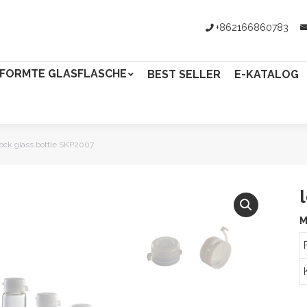
+862166860783
FORMTE GLASFLASCHE
BEST SELLER
E-KATALOG
lock glass bottle SKP2007
M