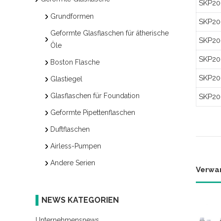
SKP20
Grundformen
SKP20
Geformte Glasflaschen für ätherische
SKP20
Öle
SKP20
Boston Flasche
SKP20
Glastiegel
Glasflaschen für Foundation
SKP20
Geformte Pipettenflaschen
Duftflaschen
Airless-Pumpen
Andere Serien
Verwa
NEWS KATEGORIEN
Unternehmensnews