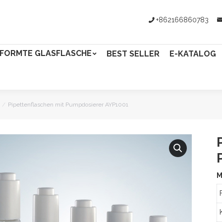
+862166860783
FORMTE GLASFLASCHE
BEST SELLER
E-KATALOG
Pipettenflaschen mit Pumpdosierer AYP1001
M