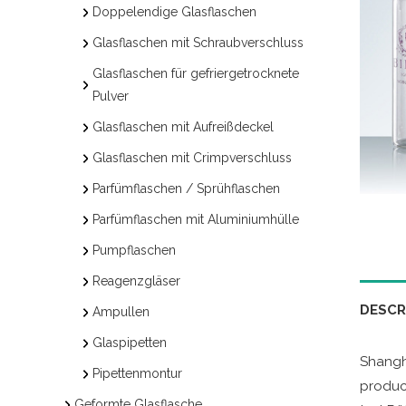
Doppelendige Glasflaschen
Glasflaschen mit Schraubverschluss
Glasflaschen für gefriergetrocknete
Pulver
Glasflaschen mit Aufreißdeckel
Glasflaschen mit Crimpverschluss
Parfümflaschen / Sprühflaschen
Parfümflaschen mit Aluminiumhülle
Pumpflaschen
Reagenzgläser
DESCR
Ampullen
Glaspipetten
Shangha
Pipettenmontur
product
Geformte Glasflasche