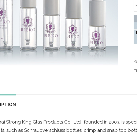
K
Et
IPTION
i Strong King Glas Products Co., Ltd., founded in 2003, is speci
s, such as Schraubverschluss bottles, crimp and snap top bottles,