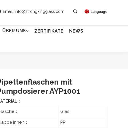
Email: info@strongkingglass.com
Language
ÜBER UNS
ZERTIFIKATE
NEWS
Pipettenflaschen mit
Pumpdosierer AYP1001
ATERIAL：
Flasche：
Glas
Kappe innen：
PP