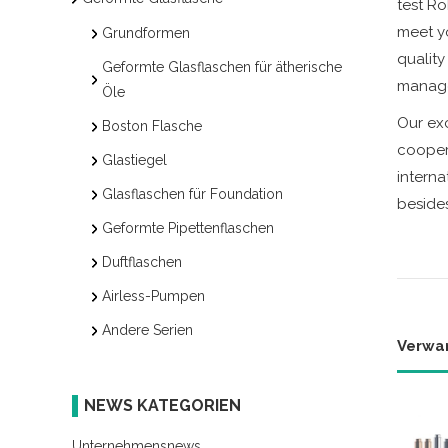
test Rö
meet y
Grundformen
qualit
Geformte Glasflaschen für ätherische
manag
Öle
Our exc
Boston Flasche
coopera
Glastiegel
interna
Glasflaschen für Foundation
besides
Geformte Pipettenflaschen
Duftflaschen
Airless-Pumpen
Andere Serien
Verwa
NEWS KATEGORIEN
Unternehmensnews