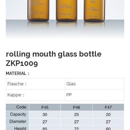
rolling mouth glass bottle
ZKP1009
MATERIAL：
Flasche：
Glas
Kappe：
PP