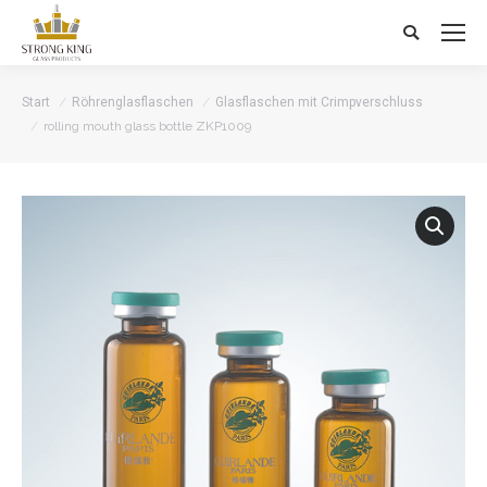
Search:
Start
Röhrenglasflaschen
Glasflaschen mit Crimpverschluss
rolling mouth glass bottle ZKP1009