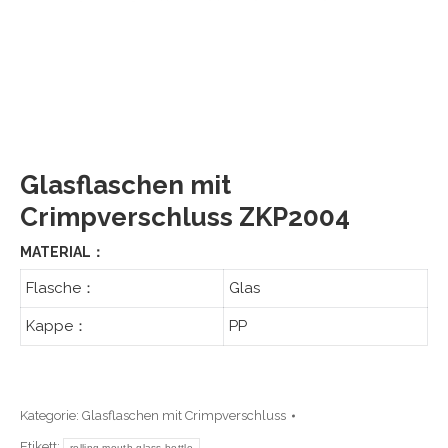
Glasflaschen mit
Crimpverschluss ZKP2004
MATERIAL：
Flasche：
Glas
Kappe：
PP
Kategorie:
Glasflaschen mit Crimpverschluss
Etikett:
rolling mouth glass bottle