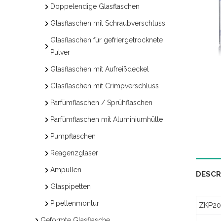
Doppelendige Glasflaschen
Glasflaschen mit Schraubverschluss
Glasflaschen für gefriergetrocknete
Pulver
Glasflaschen mit Aufreißdeckel
Glasflaschen mit Crimpverschluss
Parfümflaschen / Sprühflaschen
Parfümflaschen mit Aluminiumhülle
Pumpflaschen
Reagenzgläser
Ampullen
DESCR
Glaspipetten
Pipettenmontur
ZKP20
Geformte Glasflasche