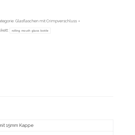
ategorie:
Glasflaschen mit Crimpverschluss
ikett:
rolling mouth glass bottle
mit 15mm Kappe