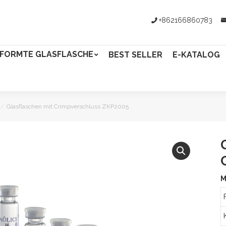
+862166860783
FORMTE GLASFLASCHE
BEST SELLER
E-KATALOG
Glasflaschen mit Crimpverschluss ZKP2005
M