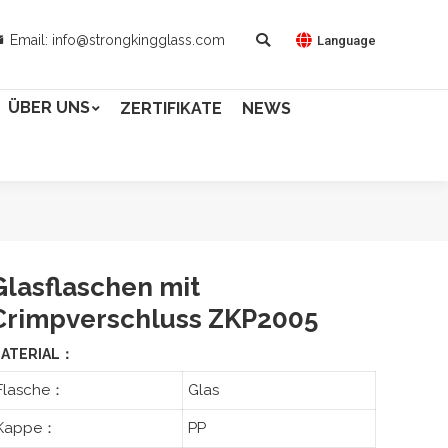
Email: info@strongkingglass.com
Language
ÜBER UNS
ZERTIFIKATE
NEWS
Glasflaschen mit
Crimpverschluss ZKP2005
ATERIAL：
Flasche：
Glas
Kappe：
PP