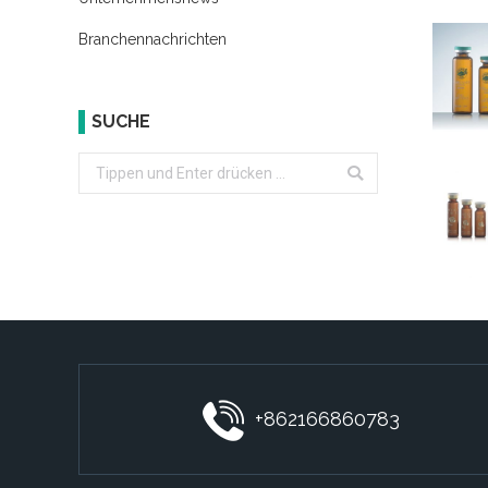
Branchennachrichten
SUCHE
Search:
+862166860783